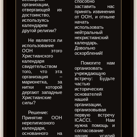
способно
организации,
заставить нас
отвергающей их
принять извинения
достоинство,
от ООН, и отныне
используясь
начать
календарем
использовать
другой религии?
нейтральный
нехристианский
Не является ли
календарь.
использование
Довольно
ООН этого
оскорблений!
Христианского
календаря
Помогите нам
свидетельством
организовать
того, что эта
учреждающую
организация –
встречу: Будьте
марионетка, за
частью
нитки которой
исторических
дергают западные
основателей
Христианские
нашей
силы?
организации,
организовывая
Решение:
первую встречу
Принятие ООН
ICACCI. Нам
нерелигиозного
нужна помощь и
календаря,
согласование
основанного на
наших усилий