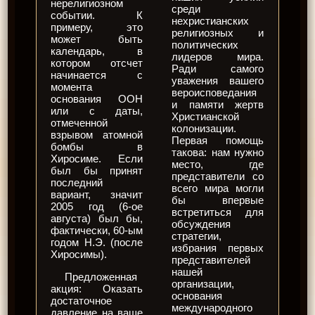
нерелигиозном
среди
событии. К
нехристианских
примеру, это
религиозных и
может быть
политических
календарь, в
лидеров мира.
котором отсчет
Ради самого
начинается с
уважения вашего
момента
вероисповедания
основания ООН
и памяти жертв
или с даты,
Христианской
отмеченной
колонизации.
взрывом атомной
Первая помощь
бомбы в
такова: нам нужно
Хиросиме. Если
место, где
был бы принят
представители со
последний
всего мира могли
вариант, значит
бы впервые
2005 год (6-ое
встретиться для
августа) был бы,
обсуждения
фактически, 60-ым
стратегии,
годом Н.Э. (после
избрания первых
Хиросимы).
представителей
нашей
Предложенная
организации,
акция: Оказать
основания
достаточное
международного
давление на ваше