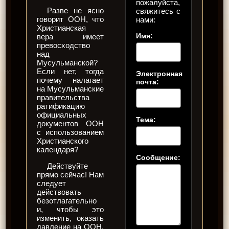
пожалуйста,
Разве не ясно
свяжитесь с
говорит ООН, что
нами:
Христианская
Имя:
вера имеет
превосходство
над
Мусульманской?
Если нет, тогда
Электронная
почему налагает
почта:
на Мусульманские
правительства
ратификацию
официальных
Тема:
документов ООН
с использованием
Христианского
календаря?
Сообщение:
Действуйте
прямо сейчас! Нам
следует
действовать
безотлагательно
и, чтобы это
изменить, оказать
давление на ООН.