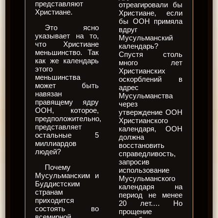
представляют
отреагировали бы
Христиане.
Христиане, если
бы ООН примяла
Это ясно
вдруг
указывает на то,
Мусульманский
что Христиане
календарь?
меньшинство. Так
Спустя столь
как же календарь
много лет
этого
Христианских
меньшинства
оскорблений в
может быть
адрес
навязан
Мусульманства
правящему ядру
через
ООН, которое,
утверждение ООН
предположительно,
Христианского
представляет
календаря, ООН
остальные 5
должна
миллиардов
восстановить
людей?
справедливость,
запросив
Почему
использование
Мусульманским и
Мусульманского
Буддистским
календаря на
странам
период не менее
приходится
20 лет.… Но
состоять во
прощение
всемирной