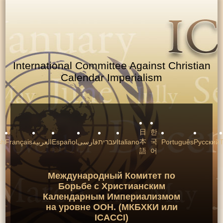
International Committee Against Christian
Calendar Imperialism
日
한
本
국
sh
Français
العربية
Español
فارسی
עברית
Italiano
Português
Русский
T
語
어
Международный Комитет по
Борьбе с Христианским
Календарным Империализмом
на уровне ООН. (МКБХКИ или
ICACCI)