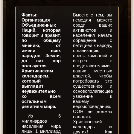
Факты:
Вместе с тем, вы
Организация
немедля можете
Объединенных
среди ваших
Наций, которая
активистов и
говорит и правит,
населения начать
по общему
обращение с
мнению, от
петицией к народу,
имени всех
организацию
народов Земли,
пресс кампаний и
до сих пор
встреч с
пользуется
представителями
Христианским
ваших местных
календарем,
властей, чтобы
который
потребовать это
выглядит
существенное и
неуважительно
основополагающее
ко всем
уважение к
остальным
вашему
религиям мира.
вероисповеданию.
ООН не должна
Из 6
налагать
миллиардов
Христианский
населения мира
календарь на
лишь 1 миллиард
других! Как