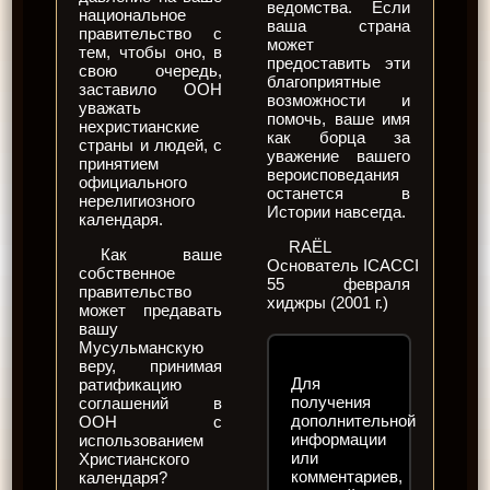
ведомства. Если
национальное
ваша страна
правительство с
может
тем, чтобы оно, в
предоставить эти
свою очередь,
благоприятные
заставило ООН
возможности и
уважать
помочь, ваше имя
нехристианские
как борца за
страны и людей, c
уважение вашего
принятием
вероисповедания
официального
останется в
нерелигиозного
Истории навсегда.
календаря.
RAËL
Как ваше
Основатель ICACCI
собственное
55 февраля
правительство
хиджры (2001 г.)
может предавать
вашу
Мусульманскую
веру, принимая
Для
ратификацию
получения
соглашений в
дополнительной
ООН с
информации
использованием
или
Христианского
комментариев,
календаря?