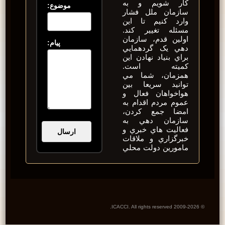
کار شويم و به
موضوع:
سازمان ملل فشار
وارد کنيم تا اين
مسئله تغيير کند.
اولين قدم، سازمان
پیام:
دهي يک گردهمايي
براي بنياد نهادن اين
کميته است.
همزمان، شما مي
توانيد سريعا بين
هواخواهان فعال و
عموم مردم اقدام به
امضا جمع کردن،
سازمان دهي به
فعاليت هاي خبري و
خبرگزاري و ملاقات
مامورين دولت محلي
© 2009-2026 ICACCI. All rights reserved.