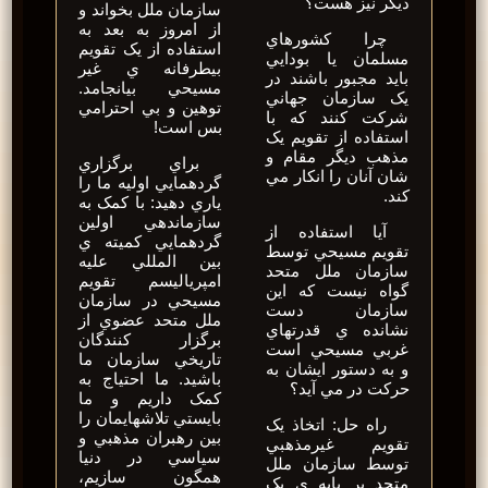
ديگر نيز هست؟
سازمان ملل بخواند و
از امروز به بعد به
چرا کشورهاي
استفاده از يک تقويم
مسلمان يا بودايي
بيطرفانه ي غير
بايد مجبور باشند در
مسيحي بيانجامد.
يک سازمان جهاني
توهين و بي احترامي
شرکت کنند که با
بس است!
استفاده از تقويم يک
مذهب ديگر مقام و
براي برگزاري
شان آنان را انکار مي
گردهمايي اوليه ما را
کند.
ياري دهيد: با کمک به
سازماندهي اولين
آيا استفاده از
گردهمايي کميته ي
تقويم مسيحي توسط
بين المللي عليه
سازمان ملل متحد
امپرياليسم تقويم
گواه نيست که اين
مسيحي در سازمان
سازمان دست
ملل متحد عضوي از
نشانده ي قدرتهاي
برگزار کنندگان
غربي مسيحي است
تاريخي سازمان ما
و به دستور ايشان به
باشيد. ما احتياج به
حرکت در مي آيد؟
کمک داريم و ما
بايستي تلاشهايمان را
راه حل: اتخاذ يک
بين رهبران مذهبي و
تقويم غيرمذهبي
سياسي در دنيا
توسط سازمان ملل
همگون سازيم،
متحد بر پايه ي يک