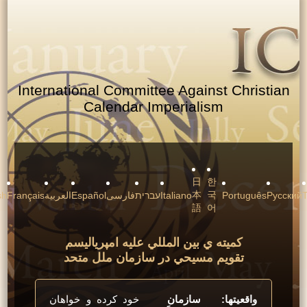
International Committee Against Christi
Calendar Imperialism
日
한
本
국
Рус
Português
Italiano
עברית
فارسی
Español
العربية
Français
English
語
어
کميته ي بين المللي عليه امپرياليسم
تقويم مسيحي در سازمان ملل متحد
واقعيتها: سازمان
خود کرده و خواهان