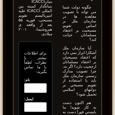
بنیانICACCI
بنیانگذار کمیته بین
چگونه دولت شما
المللی ICACCI علیه
مي تواند با تصويب
امپریالیسم تقویم
معاهده ها در
مسیحی، فوریه ۵۵
سازمان ملل بر
بعد از واقعه ی
اساس تقويم
هیروشیما، ۲۰۰۱
مسيحيت بر اعتقاد
میلادی.
مسلمانان خيانت
کند؟
آيا سازمان ملل
آشکارا ابراز نمي دارد
برای اطلاعات
که اعتقاد مسيحيان
بیشتر یا
بر اعتقاد مسلمانان
نظرات، لطفاً
ارجحيت دارد؟ اگر نه،
با ما تماس
چرا تصويب مدارک
بگیرید:
رسمي سازمان ملل
نام:
بايد با استفاده از
تقويم مسيحي بر
دولتهاي اسلامي
تحميل شود؟
ایمیل:
هم اکنون دست
به کار شويد! ما
بايستي فوراَ دست به