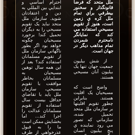
ملل متحد که فرضاَ
احترام اساسي و
قانونگذار و سخنور
ابتدايي بين المللي به
بيطرفي براي تمام
دين و اعتقادتان
ملل کره ي زمين
شويد. سازمان ملل
است، هنوز از تقويم
متحد نبايد يک تقويم
مسيحي استفاده مي
مسيحي را به ديگران
کند که نمايانگر
تحميل کند! برخورد
نامحترم شمردن
مسيحيان چگونه
تمام مذاهب ديگر در
خواهد بود اگر بطور
جهان است.
ناگهاني سازمان ملل
از تقويم مسلمانان
از شش بيليون
استفاده کند؟ بعد از
جمعيت جهان تنها يک
اين همه سال توهين
بيليون آنان مسيحي
مسيحيان به
هستند.
مسلمانان بخاطر
موافقت با تقويم
واضح است که
مسيحي، سازمان
مسيحيان يک اقليت
ملل بايد با تقاضاي
هستند. بنابراين
حداقل بيست سال
چطور تقويم اقليتها
استفاده از تقويم
بر سازمان ملل متحد
مسلمانان عدالت را
تحميل شده،
اجرا کند… اما
سازماني که تصور
بخشايش ممکن است
مي رود نماينده ي
ما را به قبول
پنج بيليون انسان
عذرخواهي از طرف