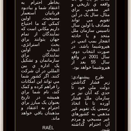
بخاطر احترام به
واقعه ي تاريخي و
اعتقاد شما و بيادبود
غير مذهبي. براي
قربانيان استعمار
مثال، سال يک در اين
مسيحيت. اولين
تقويم مي تواند
کمکي که ما احتياج
مصادف با اولين سال
داريم مکاني است که
تاسيس سازمان ملل
نمايندگان از تمام
متحد و يا حادثه
جهان بتوانند براي
انفجار بمب اتمي در
بحث استراتژي،
هيروشيما باشد. در
انتخاب اولين
صورت انتخاب دوم،
نمايندگان براي
سال 2001 در واقع
سازمانمان و تشکيل
سال 55 بعد از
يک اداره ي بين
هيروشيما خواهد بود.
المللي در آن شرکت
کنند. اگر کشور شما
طرح پيشنهادي:
مي تواند اين امکانات
زير فشار گذاشتن
را فراهم کرده و کمک
دولت ملي خود تا
کند، نام شما براي
حدي که آنان نيز بر
هميشه در تاريخ
سازمان ملل فشار
بعنوان يک مبارز براي
آورده تا با اتخاذ
احترام به اعتقاد و
رسمي يک تقويم غير
مذهبتان باقي خواهد
مذهبي به کشورهاي
ماند.
غير مسيحي و مردم
آن احترام گذاشته
RAËL
شود.