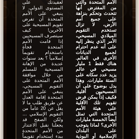
الأمم المتحدة والتي
لعقيدتك على
من المفترض أنها
المستوى الدولي. لا
تتحدث وتحكم بنزاهة
ينبغي على الأمم
على جميع أمم
المتحدة أن تفرض
الأرض، لا تزال
تقويم المسيحية على
تستخدم التقويم
الآخرين! كيف
الميلادي المسيحي،
سيتصرف المسيحيين
الأمر الذي ينظر إليه
إذا قامت الأمم
على أنه عدم احترام
المتحدة فجأة
لجميع الديانات
باستخدام تقويماً
الأخرى في العالم.
إسلامياً ؟ بعد سنوات
هناك فقط 1 مليار
عديدة من الإهانة
مسيحي في عالم
المسيحية للمسلم
يزيد عدد سكانه على
من خلال موافقة
الستة مليارات. وهذا
الأمم المتحدة على
يدل بوضوح على أن
التقويم المسيحي،
المسيحيين أقلية.
ينبغي على الأمم
فكيف إذاً يمكن فرض
المتحدة إقامة العدل
تقويم تلك الأقلية
عن طريق طلب ما لا
على هيئة الأمم
يقل عن 20 عاماً من
المتحدة التي تمثل
التقويم الإسلامي …
أيضاً الخمسة مليارات
ولكن الصفح قد
الأخرى؟ لماذا يتوجب
يجعلنا نقبل الاعتذار
على البلدان
من الأمم المتحدة
الإسلامية أو البوذية
ببدء استخدام تقويماً