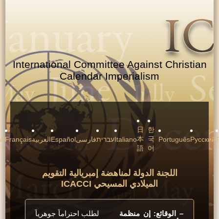
International Committee Against Christi
Calendar Imperialism
日
한
本
국
Рус
Português
Italiano
עברית
فارسی
Español
العربية
Français
English
語
어
اللجنة الدولة لمناهضة إمبريالية التقويم
الميلادي المسيحي ICACCI
– الوقائع: إن منظمة
لطلب احتراماً جوهرياً