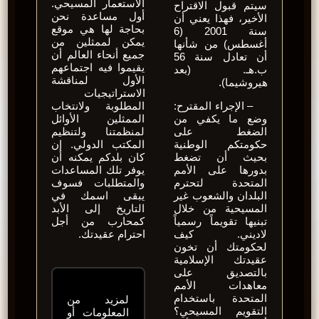
الاستعمار المسيحي.
سيتم قبول الاقتراح
أول مساعدة نحن
الأخير، فهذا يعني أن
بحاجة لها هي موقع
سنة 2001 (6
يمكن لممثلين من
أغسطس) من شأنها
جميع أنحاء العالم أن
أن تعادل سنة 56
يقيموا فيه اجتماعهم
ب.هـ. (بعد
الأول لمناقشة
هيروشيما).
الاستراتيجيات
– الإجراء المقترح:
المطلوبة ولانتخاب
وضع ما يكفي من
الممثلين الأوائل
الضغط على
لمنظمتنا ولتنظيم
حكومتكم الوطنية
المكتب الدولي. إن
بحيث أن تضغط
كان بلدكم يمكنه أن
بدورها على الأمم
يوفر تلك المساعدات
المتحدة لتحترم
والمتطلبات فسوف
البلدان والشعوب غير
يبقى اسمك في
المسيحية من خلال
التاريخ إلى الأبد
تبنيها تقويماً رسمياً
كمحارب من أجل
لاديني. كيف
احترام عقيدتك.
لحكومتك أن تخون
عقيدتك الإسلامية
بالتصديق على
معاهدات الأمم
المتحدة باستخدام
لمزيد من
التقويم المسيحي؟
المعلومات أو