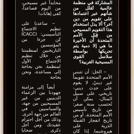
المشاركة في منظمة
محايداً غير مسيحي،
عالمية تُقلل من
من اليوم فصاعداً،
شأنهم عبر اعتمادها
كفى إهانات!
على تقويم من دين
– ساعدنا على
آخر؟ ألا يدل استخدام
تنظيم الاجتماع
هذا التقويم المسيحي
التأسيسي: ICACCI
من قِبَل الأمم
كن جزءا من
المتحدة أن الأخيرة
المؤسسين
ما هي إلا دمية يتم
التاريخيين لمنظمتنا
تحريكها بواسطة
من خلال تنظيم
سلاسل القوى
الاجتماع الأول
المسيحية الغربية؟
لمنظمة. نحن بحاجة
– الحل: أن تتبنى
إلى مساعدة، ونحن
الأمم المتحدة تقويماً
بحاجة
غير دينيّ, لا يقوم
أيضاً إلى مزامنة
على حدث ديني-
جهودنا بين الزعماء
تاريخي. على سبيل
الدينيين من غير
المثال، يمكن أن
المسيحيين من جهة،
تُحتسب سنة صفر:
والسياسيين في
من تاريخ تأسيس
العالم من جهة أخرى.
الأمم المتحدة، أو من
وذلك من أجل احترام
تاريخ انفجار القنبلة
عقيدتك ومن أجل
الذرية على
ذكرى ضحايا
هيروشيما. إذا كان